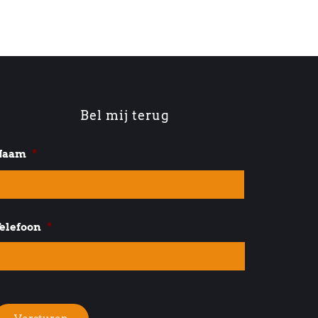
Bel mij terug
Naam
*
Voornaam
elefoon
*