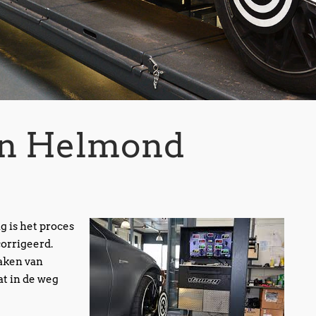
 in Helmond
g is het proces
orrigeerd.
raken van
at in de weg