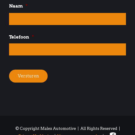
Naam
*
Voo
Telefoon
*
Versturen
© Copyright Malex Automotive | All Rights Reserved |