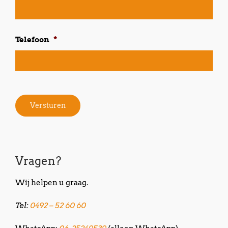
Voo
Telefoon
*
Versturen
Vragen?
Wij helpen u graag.
Tel:
0492 – 52 60 60