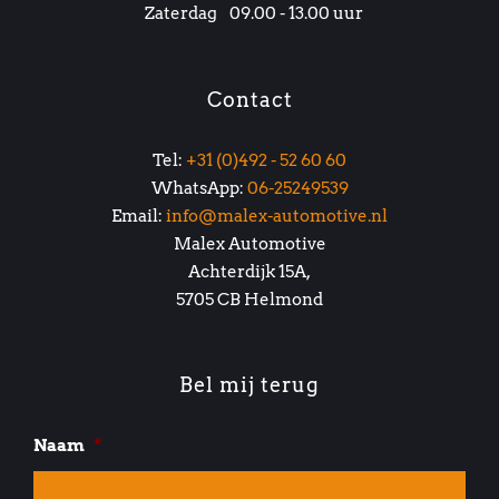
Zaterdag
09.00 - 13.00 uur
Contact
Tel:
+31 (0)492 - 52 60 60
WhatsApp:
06-25249539
Email:
info@malex-automotive.nl
Malex Automotive
Achterdijk 15A,
5705 CB Helmond
Bel mij terug
Naam
*
Voo