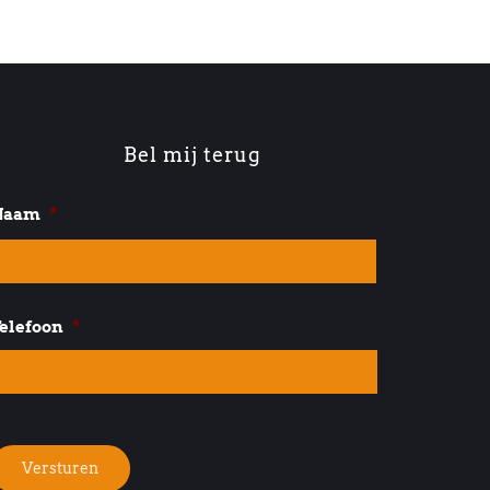
Bel mij terug
Naam
*
Voornaam
elefoon
*
Versturen